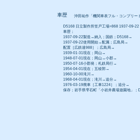
車歴
沖田祐作「機関車表フル・コンプリー
D5168 日立製作所笠戸工場=868 1937-09-22 
車歴；
1937-09-22製造→納入；国鉄；D5168→
1937-09-22使用開始→配属；広島局→
配置［広鉄達988］；広島局→
1939-01-31現在；岡山→
1948-07-01現在；岡山→小郡→
1950-07-16小郡発；札鉄局行→
1954-04-01現在；五稜郭→
1960-10-00滝川→
1968-04-01現在；滝川→追分→
1976-03-19廃車［工車1224］；追分→
保存；岩手県雫石町「小岩井農場遊園地」；D5