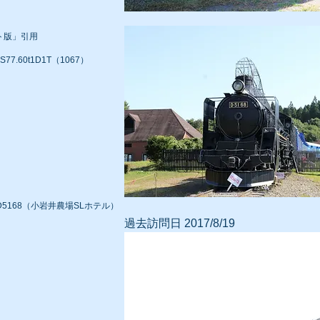
ト版」引用
S77.60t1D1T（1067）
168（小岩井農場SLホテル）
過去
訪問日
2017/8/19