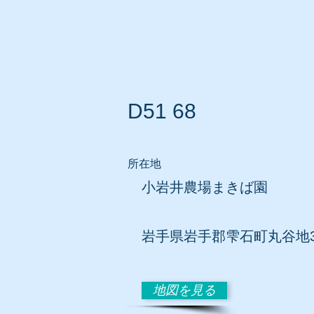
ホーム
所在地別リスト
D51 68
所在地
小岩井農場まきば園
岩手
県岩手郡雫石町丸谷地36
地図を見る