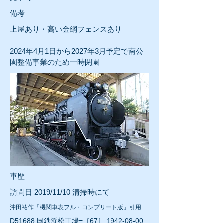
​備考
上屋あり・高い金網フェンスあり
2024年4月1日から2027年3月予定で南公
園整備事業のため一時閉園
車歴
訪問日 2019/11/10 清掃時にて
沖田祐作「機関車表フル・コンプリート版」引用
D51688 国鉄浜松工場=［67］
1942-08-00