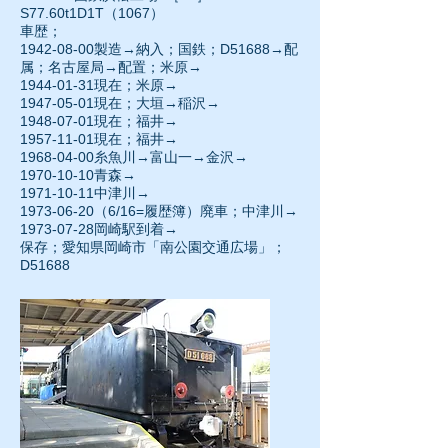
S77.60t1D1T（1067）
車歴；
1942-08-00
製造→納入；国鉄；D51688→配
属；名古屋局→配置；米原→
1944-01-31現在；米原→
1947-05-01
現在；大垣→稲沢→
1948-07-01
現在；福井→
1957-11-01現在；福井→
1968-04-00
糸魚川→富山一→金沢→
1970-10-10
青森→
1971-10-11中津川→
1973-06-20
（6/16=履歴簿）廃車；中津川→
1973-07-28岡崎駅到着→
保存；愛知県岡崎市「南公園交通広場」；
D51688