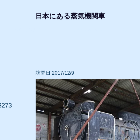
日本にある蒸気機関車
形式・所属別リスト
動態蒸気機関車
レプリ
訪問日 2017/12/9
273