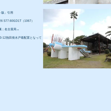
ト版」引用
 S77.60t1D1T（1067）
→配属；名古屋局→
-03-12熱田発水戸着配置となって