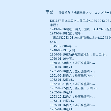
車歴
沖田祐作「機関車表フル・コンプリー
D51737 日本車両名古屋工場=1139 1943-02-26
車歴；
1943-02-26製造→納入；国鉄；D51737
1943-02-28配置；沼津→
（東京局
1943-03-末の配置表によれば1943
いる）
1945-12-30姫路一→
1948-05-13一ノ関→
1954-09-19重油併燃装置取付；郡山工場→
1960-01-16釜石→
1960-02-09借入；釜石発盛岡へ→
1960-04-10返却→
1961-04-26借入；釜石発盛岡へ→
1961-09-28借入；釜石発尻内へ→
1962-01-22返却→
1962-08-31借入；釜石発盛岡へ→
1962-09-05借入；釜石発一ノ関へ→
1962-09-19返却→
1963-10-22借入；釜石発盛岡へ→
1963-11-14返却→
1965-01-16借入；釜石発盛岡へ→
1965-01-18返却→