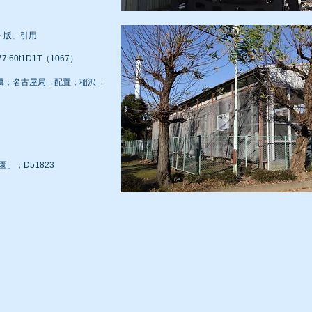
ト版」引用
7.60t1D1T（1067）
3→配属；名古屋局→配置；稲沢→
園」；D51823