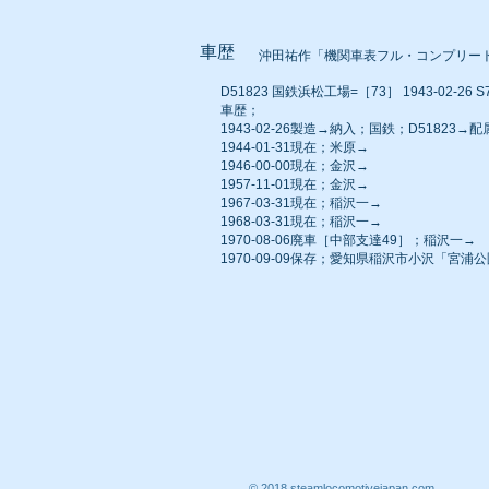
車歴
沖田祐作「機関車表フル・コンプリー
D51823 国鉄浜松工場=［73］ 1943-02-26 S7
車歴；
1943-02-26製造→納入；国鉄；D5182
1944-01-31現在；米原→
1946-00-00現在；金沢→
1957-11-01現在；金沢→
1967-03-31現在；稲沢一→
1968-03-31現在；稲沢一→
1970-08-06廃車［中部支達49］；稲沢一→
1970-09-09保存；愛知県稲沢市小沢「宮浦公
© 2018 steamlocomotivejapan.com