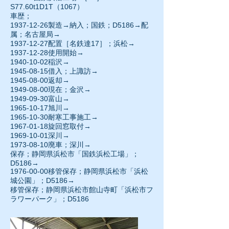
S77.60t1D1T（1067）
車歴；
1937-12-26
製造→納入；国鉄；D5186→配
属；名古屋局→
1937-12-27配置［名鉄達17］；浜松→
1937-12-28
使用開始→
1940-10-02
稲沢→
1945-08-15借入；上諏訪→
1945-08-00
返却→
1949-08-00
現在；金沢→
1949-09-30富山→
1965-10-17
旭川→
1965-10-30
耐寒工事施工→
1967-01-18旋回窓取付→
1969-10-01
深川→
1973-08-10
廃車；深川→
保存；静岡県浜松市「国鉄浜松工場」；
D5186→
1976-00-00移管保存；静岡県浜松市「浜松
城公園」；D5186→
移管保存；静岡県浜松市館山寺町「浜松市フ
ラワーパーク」；D5186