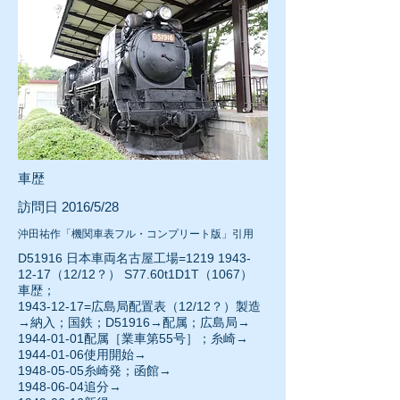
車歴
訪問日 2016/5/28
沖田祐作「機関車表フル・コンプリート版」引用
D51916 日本車両名古屋工場=1219
1943-
12-17
（12/12？） S77.60t1D1T（1067）
車歴；
1943-12-17
=広島局配置表（12/12？）製造
→納入；国鉄；D51916→配属；広島局→
1944-01-01配属［業車第55号］；糸崎→
1944-01-06
使用開始→
1948-05-05糸崎発；函館→
1948-06-04
追分→