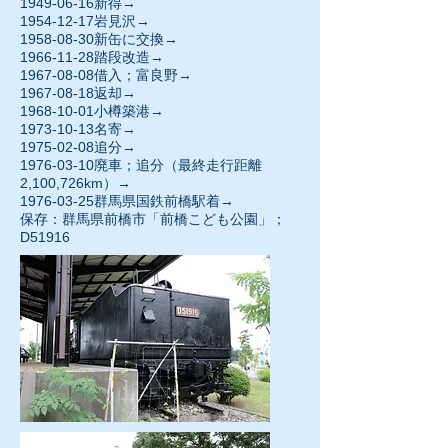
1949-06-16
新得→
1954-12-17
岩見沢→
1958-08-30新缶に交換→
1966-11-28
踏段改造→
1967-08-08
借入；富良野→
1967-08-18返却→
1968-10-01
小樽築港→
1973-10-13
名寄→
1975-02-08追分→
1976-03-10
廃車；追分（最終走行距離
2,100,726km）→
1976-03-25群馬県国鉄前橋駅着→
保存：群馬県前橋市「前橋こども公園」；
D51916