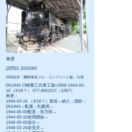
車歴
訪問日 2015/9/5
沖田祐作「機関車表フル・コンプリート版」引用
D51943 川崎重工兵庫工場=2958
1944-03-
16
（3/18？） S77.60t1D1T（1067）
車歴；
1944-03-16
（3/18？）製造→納入；国鉄；
D51943→配属；札幌局→
1944-05-00配置；長万部→
1944-05-15
使用開始→
1945-09-00
追分→
1948-02-24岩見沢→