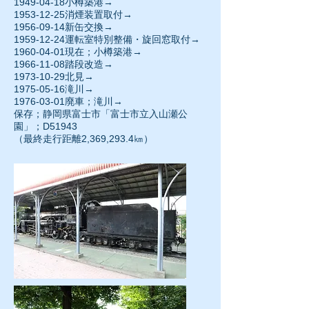
1949-04-18
小樽築港→
1953-12-25
消煙装置取付→
1956-09-14新缶交換→
1959-12-24
運転室特別整備・旋回窓取付→
1960-04-01現在；小樽築港→
1966-11-08
踏段改造→
1973-10-29
北見→
1975-05-16滝川→
1976-03-01
廃車；滝川→
保存；静岡県富士市「富士市立入山瀬公
園」；D51943
（最終走行距離2,369,293.4㎞）