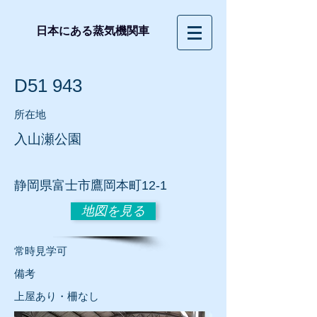
日本にある蒸気機関車
D51 943
所在地
入山瀬公園
静岡
県富士市鷹岡本町12-1
地図を見る
常時見学可
​備考
上屋あり・柵なし