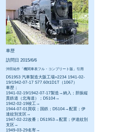
車歴
訪問日 2015/6/6
沖田祐作「機関車表フル・コンプリート版」引用
D51953 汽車製造大阪工場=2234
1941-02-
19
/1942-07-17 S77.60t1D1T（1067）
車歴；
1941-02-19
/1942-07-17製造→納入；胆振縦
貫鉄道（北海道）；D5104→
1942-02-19竣工→
1944-07-01
買収；国鉄；D5104→配置；伊
達紋別支区→
1947-02-22改番；D51953→配置；伊達紋別
支区→
1949-03-29
名寄→