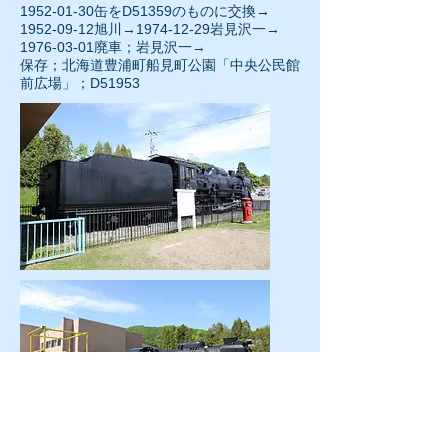
1952-01-30缶をD51359のものに交換→
1952-09-12
旭川→
1974-12-29
岩見沢一→
1976-03-01廃車；岩見沢一→
保存；北海道豊浦町船見町公園「中央公民館
前広場」；D51953