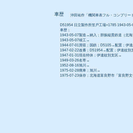
車歴
沖田祐作「機関車表フル・コンプリー
D51954 日立製作所笠戸工場=1785 1943-05-07
車歴；
1943-05-07製造→納入；胆振縦貫鉄道（北海
1943-05-07竣工→
1944-07-01買収；国鉄；D5105→配置；
1947-02-22改番；D51954→配置；伊達紋
1947-01-31現在特休；伊達紋別支区→
1949-03-26名寄→
1952-08-16旭川→
1975-02-28廃車；旭川→
1975-07-23保存；北海道富良野市「富良野文