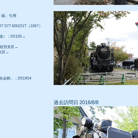
ト版」引用
 S77.60t1D1T（1067）
道）；D5105→
伊達紋別支区→
別支区→
化会館」；D51954
過去訪問日 2016/8/8