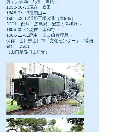
属；大阪局→配置；奈良→
1933-06-30現在；吹田→
1948-07-23
福知山→
1951-09-12浜松工場改造［達535］；
D601→配属；広島局→配置；津和野→
1955-03-01現在；津和野→
1966-12-01
廃車；山口線管理所→
保存；山口県山口市「文化センター」（博物
館）；D601
（山口県春日山庁舎）