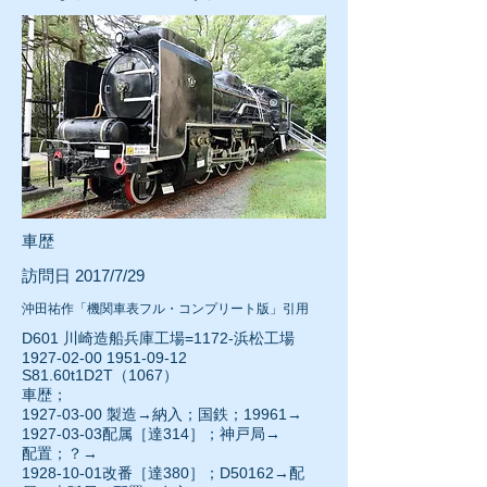
車歴
訪問日 2017/7/29
沖田祐作「機関車表フル・コンプリート版」引用
D601 川崎造船兵庫工場=1172-浜松工場
1927-02-00 1951-09-12
S81.60t1D2T（1067）
車歴；
1927-03-00
製造→納入；国鉄；19961→
1927-03-03
配属［達314］；神戸局→
配置；？→
1928-10-01
改番［達380］；D50162→配