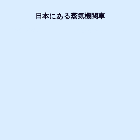
日本にある蒸気機関車
形式・所属別リスト
動態蒸気機関車
レプリ