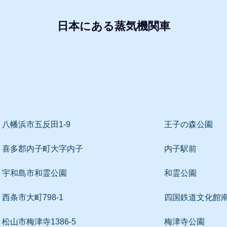
日本にある蒸気機関車
形式・所属別リスト
動態蒸気機関車
レプリ
八幡浜市五反田1-9
王子の森公園
喜多郡内子町大字内子
内子駅前
宇和島市和霊公園
和霊公園
西条市大町798-1
四国鉄道文化館
松山市梅津寺1386-5
梅津寺公園