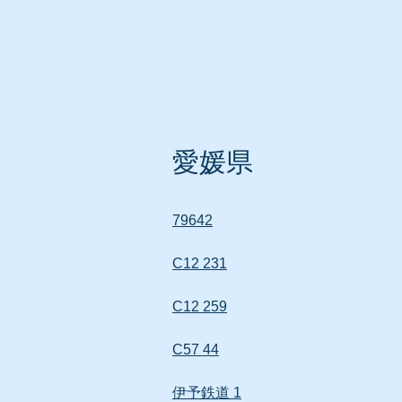
ホーム
所在地別リスト
愛媛県
79642
C12 231
C12 259
C57 44
伊予鉄道 1