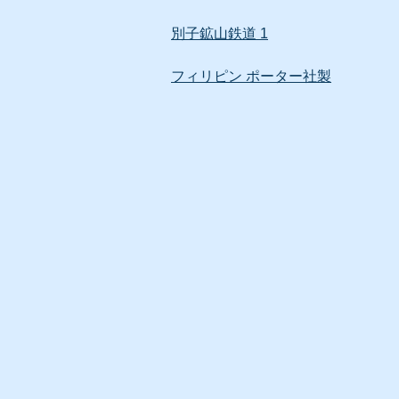
別子鉱山鉄道 1
フィリピン ポーター社製