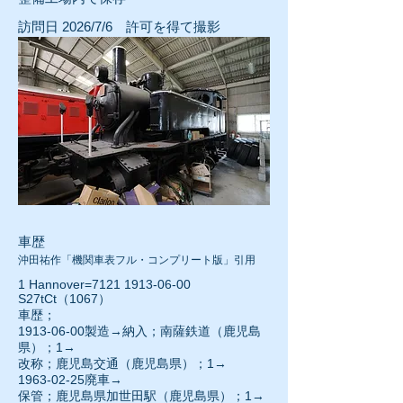
訪問日 2026/7/6
許可を得て撮影
車歴
沖田祐作「機関車表フル・コンプリート版」引用
1 Hannover=7121
1913-06-00
S27tCt（1067）
車歴；
1913-06-00
製造→納入；南薩鉄道（鹿児島
県）；1→
改称；鹿児島交通（鹿児島県）；1→
1963-02-25
廃車→
保管；鹿児島県加世田駅（鹿児島県）；1→