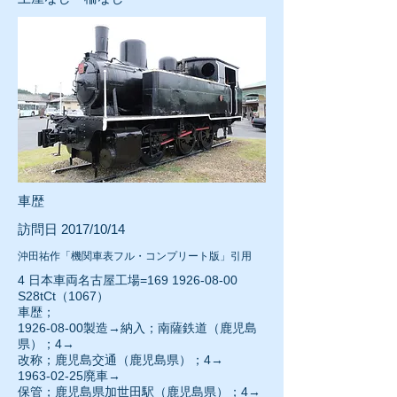
車歴
訪問日 2017/10/14
沖田祐作「機関車表フル・コンプリート版」引用
4 日本車両名古屋工場=169
1926-08-00
S28tCt（1067）
車歴；
1926-08-00
製造→納入；南薩鉄道（鹿児島
県）；4→
改称；鹿児島交通（鹿児島県）；4→
1963-02-25
廃車→
保管；鹿児島県加世田駅（鹿児島県）；4→