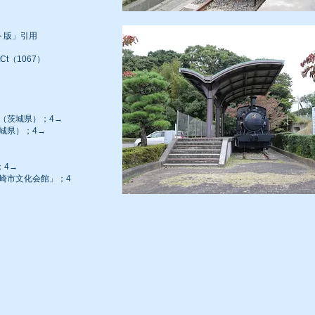
ト版」引用
tCt（1067）
線（茨城県）；4→
茨城県）；4→
；4→
ケ崎市文化会館」；4