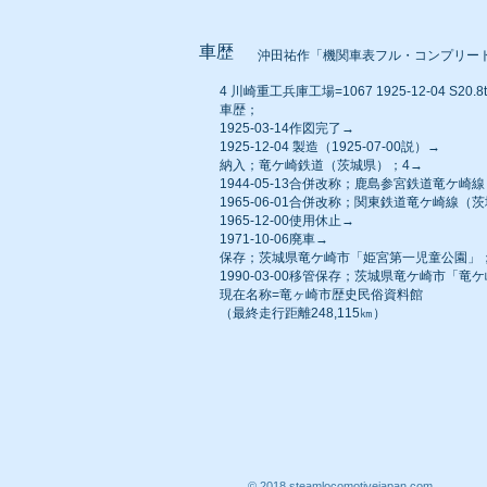
車歴
沖田祐作「機関車表フル・コンプリー
4 川崎重工兵庫工場=1067 1925-12-04 S20.8
車歴；
1925-03-14作図完了→
1925-12-04 製造（1925-07-00説）→
納入；竜ケ崎鉄道（茨城県）；4→
1944-05-13合併改称；鹿島参宮鉄道竜ケ崎
1965-06-01合併改称；関東鉄道竜ケ崎線（
1965-12-00使用休止→
1971-10-06廃車→
保存；茨城県竜ケ崎市「姫宮第一児童公園」
1990-03-00移管保存；茨城県竜ケ崎市「竜
現在名称=竜ヶ崎市歴史民俗資料館
（最終走行距離248,115㎞）
© 2018 steamlocomotivejapan.com