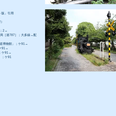
ト版」引用
62）
；2→
古屋局［達787］；大多線→配
鉄道博物館」；ケ91→
91→
ケ91→
；ケ91