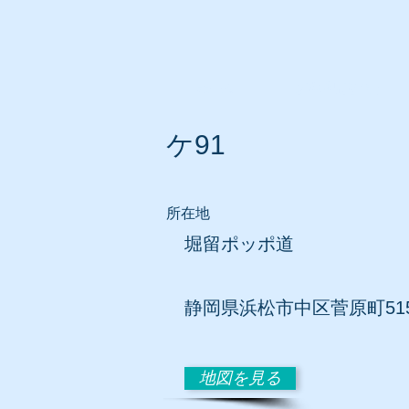
ホーム
所在地別リスト
ケ91
所在地
堀留ポッポ道
静岡
県浜松市中区菅原町515
地図を見る