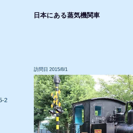
日本にある蒸気機関車
形式・所属別リスト
動態蒸気機関車
レプリ
訪問日 2015/8/1
-2