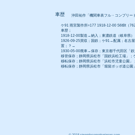
車歴
沖田祐作「機関車表フル・コンプリー
ケ91 雨宮製作所=177 1918-12-00 S6tBt（7
車歴；
1918-12-00製造→納入；東濃鉄道（岐阜県）
1926-09-25買収；国鉄；ケ91→配属；名
置；？→
1930-05-00廃車→保存；東京都千代田区「
移管保存；静岡県浜松市「国鉄浜松工場」；ケ
移転保存；静岡県浜松市「浜松市児童公園」；
移転保存；静岡県浜松市「堀留ポッポ道公園」
© 2018 steamlocomotivejapan.com