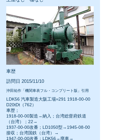
車歴
訪問日 2015/11/10
沖田祐作「機関車表フル・コンプリート版」引用
LDK56 汽車製造大阪工場=291
1918-00-00
D20tDt（762）
車歴；
1918-00-00
製造→納入；台湾総督府鉄道
（台湾）；22→
1937-00-00改番；LD1050型→1945-08-00
接収；台湾国鉄（台湾）→
1947-00-00改番；LDK56→廃車→