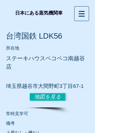
日本にある蒸気機関車
台湾国鉄 LDK56
所在地
ステーキハウスペコペコ南越谷
店
​埼玉県越谷市大間野町3丁目67-1
地図を見る
常時見学可
​備考
上屋なし・柵なし