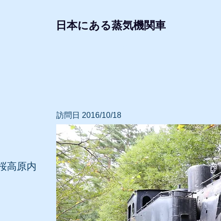
日本にある蒸気機関車
形式・所属別リスト
動態蒸気機関車
レプリ
訪問日 2016/10/18
桜高原内