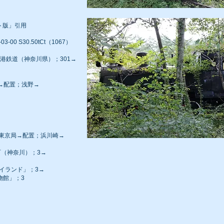
ト版」引用
4-03-00 S30.50tCt（1067）
鶴見臨港鉄道（神奈川県）；301→
京局→配置；浅野→
配属；東京局→配置；浜川崎→
扇町（神奈川）；3→
ハイランド」；3→
物館」；3