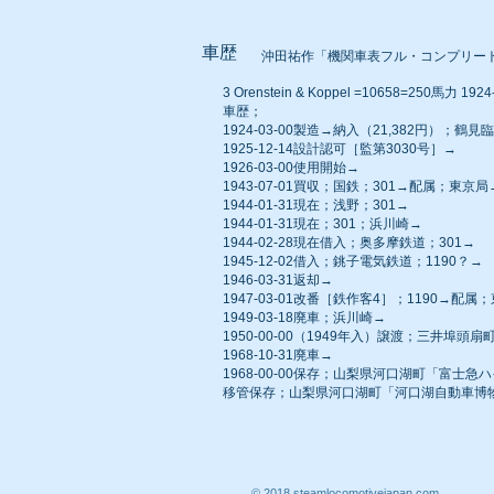
車歴
沖田祐作「機関車表フル・コンプリー
3 Orenstein & Koppel =10658=250馬力 192
車歴；
1924-03-00製造→納入（21,382円）；
1925-12-14設計認可［監第3030号］→
1926-03-00使用開始→
1943-07-01買収；国鉄；301→配属；東
1944-01-31現在；浅野；301→
1944-01-31現在；301；浜川崎→
1944-02-28現在借入；奥多摩鉄道；301→
1945-12-02借入；銚子電気鉄道；1190？→
1946-03-31返却→
1947-03-01改番［鉄作客4］；1190→
1949-03-18廃車；浜川崎→
1950-00-00（1949年入）譲渡；三井埠頭
1968-10-31廃車→
1968-00-00保存；山梨県河口湖町「富士急
移管保存；山梨県河口湖町「河口湖自動車博
© 2018 steamlocomotivejapan.com