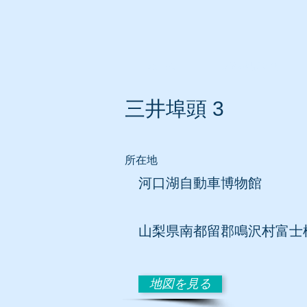
ホーム
所在地別リスト
三井埠頭 3
所在地
河口湖自動車博物館
山梨
県南都留郡鳴沢村富士
地図を見る