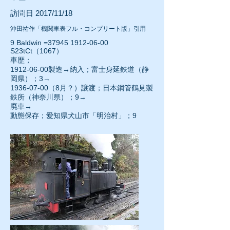
訪問日 2017/11/18
沖田祐作「機関車表フル・コンプリート版」引用
9 Baldwin =37945
1912-06-00
S23tCt（1067）
車歴；
1912-06-00
製造→納入；富士身延鉄道（静
岡県）；3→
1936-07-00（8月？）譲渡；日本鋼管鶴見製
鉄所（神奈川県）；9→
廃車→
動態保存；愛知県犬山市「明治村」；9