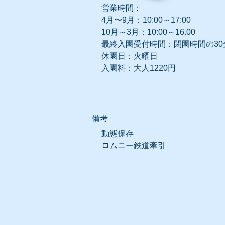
営業時間：
4月〜9月：10:00～17:00​
10月～3月：
10:00～16.00
最終入園受付時間：閉園時間の30
休園日：火曜日
入園料：大人1220円
​備考
動態
保存
ロムニー鉄道
牽引