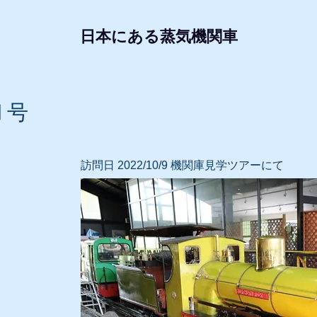
日本にある蒸気機関車
形式・所属別リスト
動態蒸気機関車
レプリ
Ⅱ号
訪問日 2022/10/9 機関庫見学ツアーにて