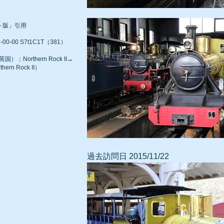
ト版」引用
-00 S7t1C1T（381）
；Northern Rock II→
n Rock II）
過去訪問日 2015/11/22