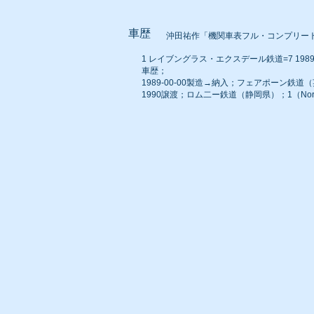
車歴
沖田祐作「機関車表フル・コンプリー
1 レイブングラス・エクスデール鉄道=7 1989-00
車歴；
1989-00-00製造→納入；フェアポーン鉄道（英国）
1990譲渡；ロム二ー鉄道（静岡県）；1（Norther