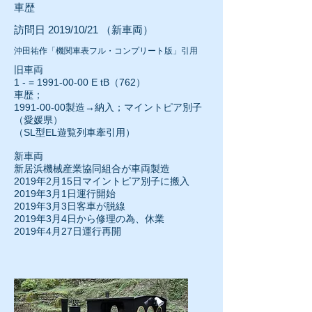
車歴
訪問日 2019/10/21 （新車両）
沖田祐作「機関車表フル・コンプリート版」引用
旧車両
1 - =
1991-00-00
E tB（762）
車歴；
1991-00-00
製造→納入；マイントピア別子
（愛媛県）
（SL型EL遊覧列車牽引用）
新車両
新居浜機械産業協同組合が車両製造
2019年2月15日マイントピア別子に搬入
2019年3月1日運行開始
2019年3月3日客車が脱線
2019年3月4日から修理の為、休業
2019年4月27日運行再開