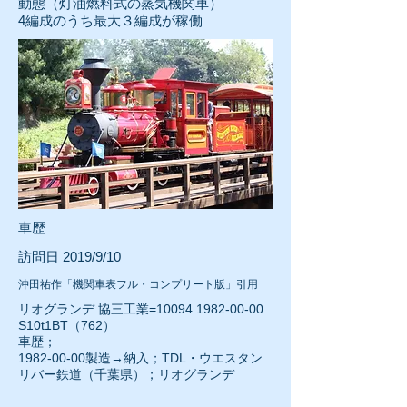
動態（灯油燃料式の蒸気機関車）
4編成のうち最大３編成が稼働
車歴
訪問日 2019/9/10
沖田祐作「機関車表フル・コンプリート版」引用
リオグランデ 協三工業=10094
1982-00-00
S10t1BT（762）
車歴；
1982-00-00
製造→納入；TDL・ウエスタン
リバー鉄道（千葉県）；リオグランデ