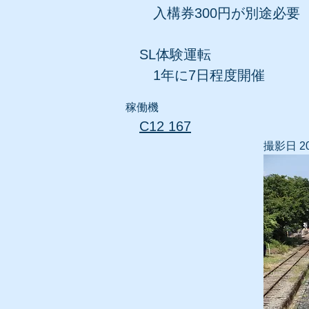
入構券300円が別途必要
SL体験運転
1年に7日程度開催
​稼働機
C12 167
撮影
日 