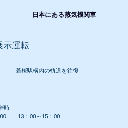
日本にある蒸気機関車
形式・所属別リスト
動態蒸気機関車
レプリ
L展示運転
若桜駅構内の軌道を往復
催時
0 13：00～15：00