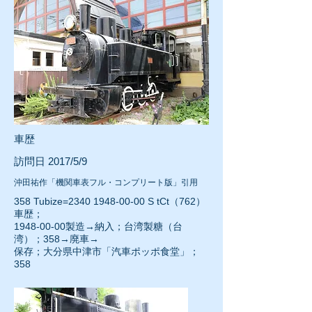
車歴
訪問日 2017/5/9
沖田祐作「機関車表フル・コンプリート版」引用
358 Tubize=2340
1948-00-00
S tCt（762）
車歴；
1948-00-00
製造→納入；台湾製糖（台
湾）；358→廃車→
保存；大分県中津市「汽車ポッポ食堂」；
358