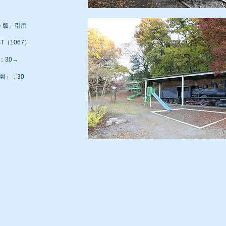
ト版」引用
t2BT（1067）
；30→
園」；30