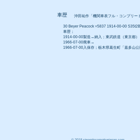
車歴
沖田祐作「機関車表フル・コンプリー
30 Beyer Peacock =5837 1914-00-00 S35
車歴；
1914-00-00製造→納入；東武鉄道（東京都）
1966-07-00廃車→
1966-07-00入保存；栃木県葛生町「嘉多山公
© 2018 steamlocomotivejapan.com