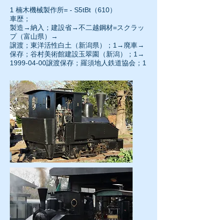
1 楠木機械製作所= - S5tBt（610）
車歴；
製造→納入；建設省→不二越鋼材=スクラッ
プ（富山県）→
譲渡；東洋活性白土（新潟県）；1→廃車→
保存；谷村美術館建設玉翠園（新潟）；1→
1999-04-00譲渡保存；羅須地人鉄道協会；1