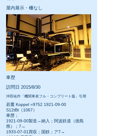
屋内展示・柵なし
車歴
訪問日 2015/8/30
沖田祐作「機関車表フル・コンプリート版」引用
若鷹 Koppel =9752
1921-09-00
S12tBt（1067）
車歴；
1921-09-00
製造→納入；阿波鉄道（徳島
県）；7→
1933-07-01
買収；国鉄；ア7→