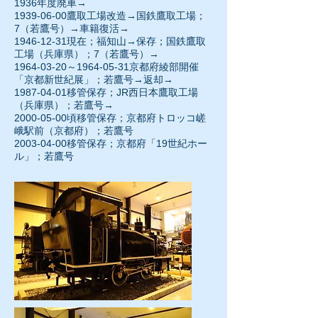
1936年度廃車→
1939-06-00
鷹取工場改造→国鉄鷹取工場；
7（若鷹号）→車籍復活→
1946-12-31現在；福知山→保存；国鉄鷹取
工場（兵庫県）；7（若鷹号）→
1964-03-20～1964-05-31京都府綾部開催
「京都新世紀展」；若鷹号→返却→
1987-04-01移管保存；JR西日本鷹取工場
（兵庫県）；若鷹号→
2000-05-00頃移管保存；京都府トロッコ嵯
峨駅前（京都府）；若鷹号
2003-04-00移管保存；京都府「19世紀ホー
ル」；若鷹号