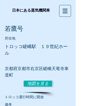
日本にある蒸気機関車
若鷹号
所在地
トロッコ嵯峨駅 １９世紀ホー
ル
京都府京都市右京区嵯峨天竜寺車
道町
地図を見る
​トロッコ運行時間に開放
​備考