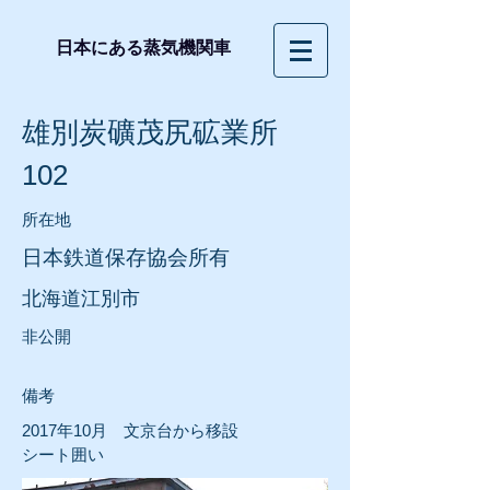
日本にある蒸気機関車
雄別炭礦茂尻砿業所
102
所在地
日本鉄道保存協会所有
北海道江別市
​非公開
​備考
2017年10月 文京台から移設
シート囲い