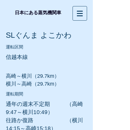
日本にある蒸気機関車
​SLぐんま よこかわ
運転区間
信越本線
高崎～横川（29.7km）
横川～高崎（29.7km）
運転期間
通年
の週末不定期 （
高崎
9:47～横川10:49）
往路か復路 （横川
14:15～高崎15:18）