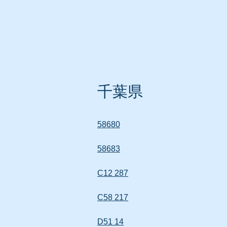
ホーム
所在地別リスト
千葉県
58680
58683
C12 287
C58 217
D51 14