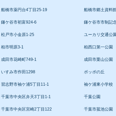
船橋市薬円台4丁目25-19
船橋市郷土資料
鎌ケ谷市初富924-6
鎌ケ谷市市制記
松戸市小金原1-25
ユーカリ交通公
柏市明原3-1
柏西口第一公園
成田市花崎町749-1
成田市栗山公園
いすみ市作田1298
ポッポの丘
習志野市袖ケ浦5丁目11-1
袖ケ浦東小学校
千葉市中央区弁天3丁目1-1
千葉公園
千葉市中央区宮崎2丁目122
千葉市菰池公園