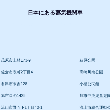
日本にある蒸気機関車
形式・所属別リスト
動態蒸気機関車
レプリ
茂原市上林173-9
萩原公園
佐倉市表町2丁目4
高崎川南公園
君津市末吉128
小櫃公民館
旭市ロの1425
旭市中央児童遊
流山市野々下1丁目40-1
流山市総合運動