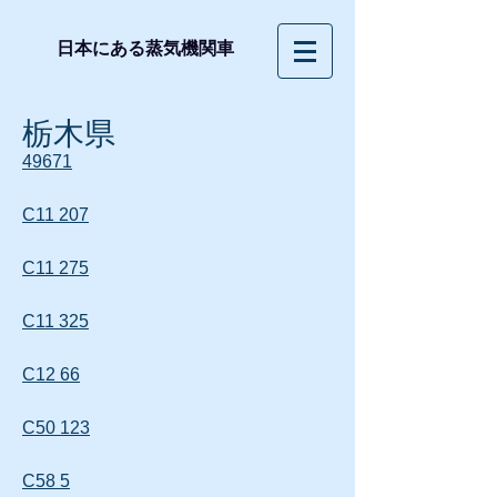
日本にある蒸気機関車
栃木県
49671
C11 207
C11 275
C11 325
C12 66
C50 123
C58 5