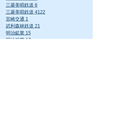
三菱美唄鉄道 6
三菱美唄鉄道 4122
宮崎交通 1
武利森林鉄道 21
明治鉱業 15
明治鉱業 17
八幡製鐵 370
やながわ希望の森公園 B62418
夕張鉄道 12
夕張鉄道 14
夕張鉄道 21
夕張鉄道 25
雄別炭礦鉄道 8722
雄別炭礦鉄道 C11 65
雄別炭礦茂尻砿業所 102
羅須地人鉄道協会 7
羅須地人鉄道協会 8
羅須地人鉄道協会 9