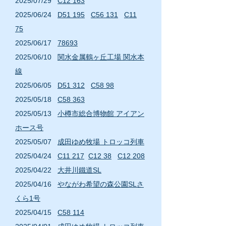
2025/07/29
C12 163
2
025/06
/24
D51 195
C56 131
C11
75
2025/06/17
78693
2
025/06
/10
関水金属鶴ヶ丘工場 関水本
線
2
025/06
/05
D51 312
C58 98
2025/05/18
C58 363
2
025/05
/13
小樽市総合博物館 アイアン
ホース号
2
025/05
/07
成田ゆめ牧場 トロッコ列車
2
025/04
/24
C11 217
C12 38
C12 208
2
025/04
/22
大井川鐵道SL
2
025/04
/16
や
ながわ希望の森公園SL
さ
くら1号
2025/04/15
C58 114