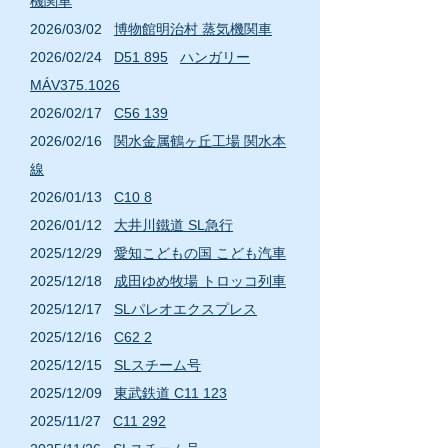
機関車
2
026/03
/02
博物館明治村 蒸気機関車
2
026
/02
/24
D51 895
ハンガリー
MÁV375.1026
2
026
/02
/17
C56 139
2
026/02
/16
関水金属鶴ヶ丘工場 関水本
線
2
026/01
/13
C10 8
2
026/01
/12
大井川鐵道 SL急行
2
025/12
/29
愛知こどもの国 こども汽車
2
025/12
/18
成田ゆめ牧場 トロッコ列車
2
025
/12
/17
SLパレオエクスプレス
2
025/12
/16
C62 2
2
025/12
/15
SLスチーム号
2
025/12
/09
東武鉄道 C11 123
2
025/11
/27
C11 292