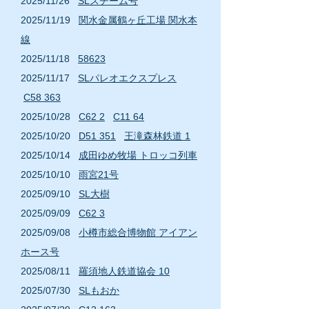
2
025/11
/26
SLスチーム号
2
025/11
/19
関水金属鶴ヶ丘工場 関水本
線
2025/11/18
58623
2
025
/11
/17
SLパレオエクスプレス
C58 363
2
025/10
/28
C62 2
C11 64
2
025/10
/20
D51 351
王滝森林鉄道 1
2
025/10
/14
成田ゆめ牧場 トロッコ列車
2
025/10
/10
雨宮21号
2
025/09
/10
SL大樹
2025/09/09
C62 3
2
025/09
/08
小樽市総合博物館 アイアン
ホース号
2
025/08
/11
羅須地人鉄道協会 10
2025/07/30
SLもおか