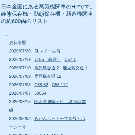
日本全国にある蒸気機関車のHPです
。
静態保存機・動態保存機・新造機関車
の約600両のリスト
更新履歴
2
026/07
/20
SLスチーム号
2
026
/07
/19
7105（義経）
C57 1
2
026
/07
/10
鹿児島交通 2
鹿児島交通 1
2
026
/07
/09
鹿児島交通 12
2
026
/07
/08
C55 52
C58 112
2
026
/07
/07
58654
2
026/06
/15
関水金属鶴ヶ丘工場 関水本
線
2
026/06
/08
きかんしゃトーマス号・パ
ーシー号