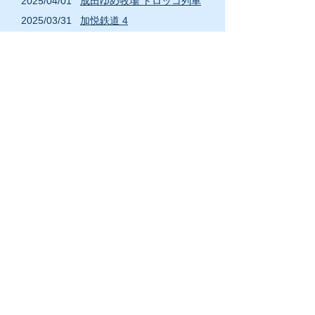
2
025/04
/01
成田ゆめ牧場 トロッコ列車
2
025/03
/31
加悦鉄道 4
2
025/03
/24
明知鉄道 SL体験
2
025/03
/23
愛知こどもの国 こども汽車
2025/02/23
D52 72
2
025/02
/11
SL冬の湿原号
2025/01/12
D51 14
2
024/12
/16
SLもおか
C12 66
2
024/12
/10
C11 292
2
024/12
/09
井笠鉄道 7
2
024/11
/25
羅須地人鉄道協会 11
2
024/11
/11
頚城鉄道 2
2
024
/10
/30
SLパレオエクスプレス
C58 363
2
024/10
/29
C56 160
C11 331
D51
158