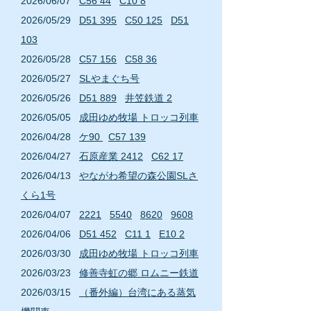
2
026
/06
/07
C56 44
C10 8
2
026
/05
/29
D51 395
C50 125
D51
103
2
026
/05
/28
C57 156
C58 36
2
026
/05
/27
SLやまぐち号
2
026
/05
/26
D51 889
井笠鉄道 2
2
026/05
/05
成田ゆめ牧場 トロッコ列車
2
026
/04
/28
ケ90
C57 139
2
026
/04
/27
石原産業 2412
C62 17
2
026/04
/13
や
ながわ希望の森公園SL
さ
くら1号
2
026
/04
/07
2221
5540
8620
9608
2
026
/04
/06
D51 452
C11 1
E10 2
2
026/03
/30
成田ゆめ牧場 トロッコ列車
2
026/03
/23
修善寺虹の郷 ロムニー鉄道
2
026/03
/15
（番外編）台湾にある蒸気